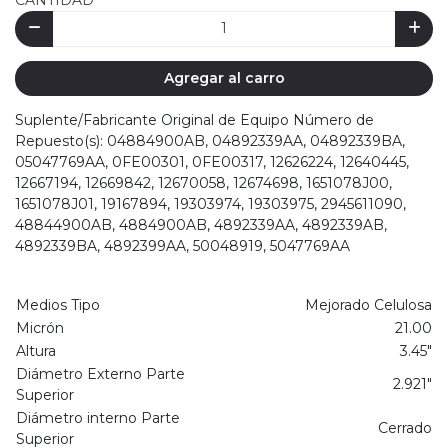
CANTIDAD
Agregar al carro
Suplente/Fabricante Original de Equipo Número de
Repuesto(s): 04884900AB, 04892339AA, 04892339BA,
05047769AA, 0FE00301, 0FE00317, 12626224, 12640445,
12667194, 12669842, 12670058, 12674698, 1651078J00,
1651078J01, 19167894, 19303974, 19303975, 2945611090,
48844900AB, 4884900AB, 4892339AA, 4892339AB,
4892339BA, 4892399AA, 50048919, 5047769AA
Medios Tipo
Mejorado Celulosa
Micrón
21.00
Altura
3.45"
Diámetro Externo Parte
2.921"
Superior
Diámetro interno Parte
Cerrado
Superior