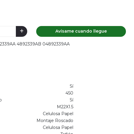
Avísame cuando llegue
4892339AA 4892339AB 04892339AA
Sí
450
o
Sí
M22X1.5
Celulosa Papel
Montaje Roscado
Celulosa Papel