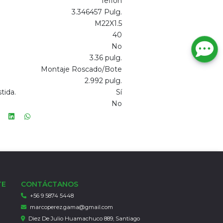
Teflón
3.346457 Pulg.
M22X1.5
40
No
3.36 pulg.
Montaje Roscado/Bote
2.992 pulg.
tida.
Sí
No
TE
CONTÁCTANOS
+56 9 5874 5448
marcoperez.gama@gmail.com
Diez De Julio Huamachuco 889, Santiago