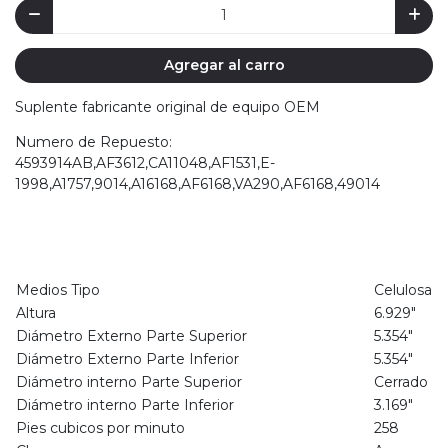
Agregar al carro
Suplente fabricante original de equipo OEM
Numero de Repuesto:
4593914AB,AF3612,CA11048,AF1531,E-
1998,A1757,9014,A16168,AF6168,VA290,AF6168,49014
Medios Tipo
Celulosa
Altura
6.929"
Diámetro Externo Parte Superior
5.354"
Diámetro Externo Parte Inferior
5.354"
Diámetro interno Parte Superior
Cerrado
Diámetro interno Parte Inferior
3.169"
Pies cubicos por minuto
258