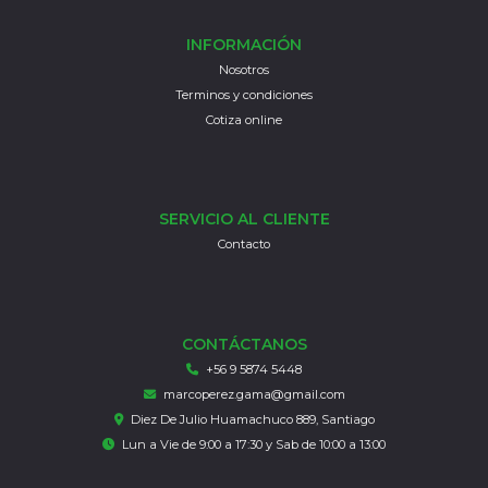
INFORMACIÓN
Nosotros
Terminos y condiciones
Cotiza online
SERVICIO AL CLIENTE
Contacto
CONTÁCTANOS
+56 9 5874 5448
marcoperez.gama@gmail.com
Diez De Julio Huamachuco 889, Santiago
Lun a Vie de 9:00 a 17:30 y Sab de 10:00 a 13:00