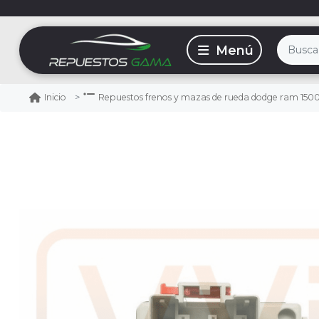
Inicio
Repuestos frenos y mazas de rueda dodge ram 150