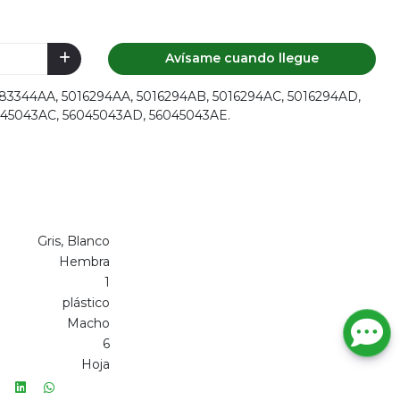
Avísame cuando llegue
5083344AA, 5016294AA, 5016294AB, 5016294AC, 5016294AD,
045043AC, 56045043AD, 56045043AE.
Gris, Blanco
Hembra
1
plástico
Macho
6
Hoja