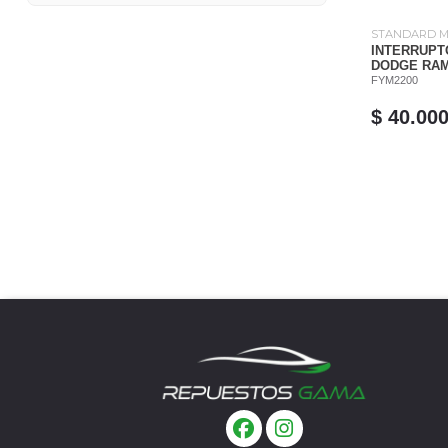
STANDARD 
INTERRUPT
DODGE RAM 
FYM2200
$ 40.00