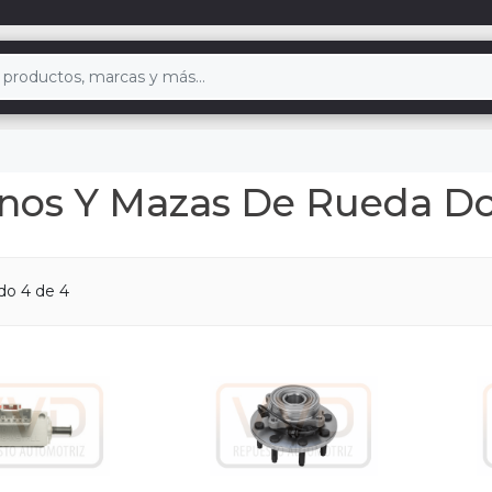
enos Y Mazas De Rueda D
ndo
4
de 4