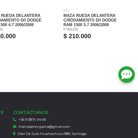
PFI
 RUEDA DELANTERA
MAZA RUEDA DELANTERA
DAMIENTO D/I DODGE
C/RODAMIENTO D/I DODGE
500 4.7 2006/2008
RAM 1500 5.7 2006/2008
20
FYM1220
10.000
$ 210.000
TE
CONTÁCTANOS
+56 9 5874 5448
marcoperez.gama@gmail.com
Diez De Julio Huamachuco 889, Santiago