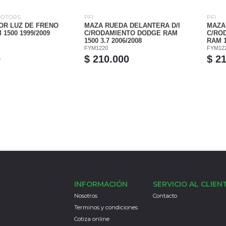
MOTORS
PFI
PFI
OR LUZ DE FRENO
MAZA RUEDA DELANTERA D/I
MAZA
1500 1999/2009
C/RODAMIENTO DODGE RAM
C/RO
1500 3.7 2006/2008
RAM 1
FYM1220
FYM12
0
$ 210.000
$ 2
INFORMACIÓN
SERVICIO AL CLIEN
Nosotros
Contacto
Terminos y condiciones
Cotiza online