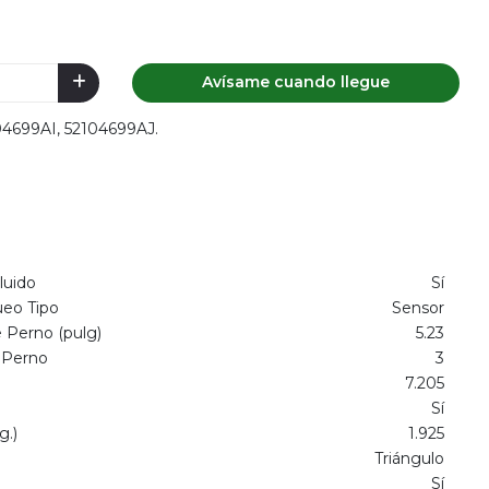
Avísame cuando llegue
104699AI, 52104699AJ.
luido
Sí
ueo Tipo
Sensor
 Perno (pulg)
5.23
 Perno
3
7.205
Sí
g.)
1.925
Triángulo
Sí