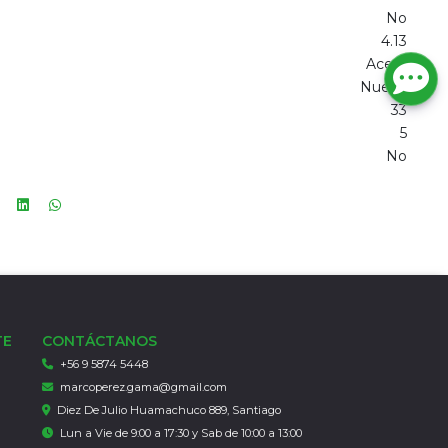
No
4.13
Acero
Nuevo
33
5
No
TE
CONTÁCTANOS
+56 9 5874 5448
marcoperez.gama@gmail.com
Diez De Julio Huamachuco 889, Santiago
Lun a Vie de 9:00 a 17:30 y Sab de 10:00 a 13:00