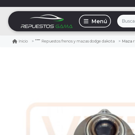
Maza rue
Inicio
Repuestos frenos y mazas dodge dakota