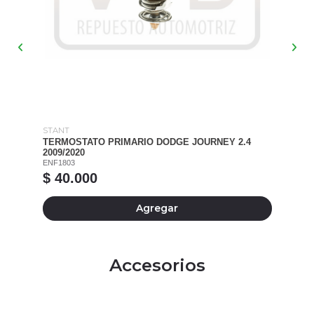
STANT
ST
.4
TERMOSTATO PRIMARIO DODGE JOURNEY 2.4
TE
2009/2020
20
ENF1803
EN
$ 40.000
$
Agregar
Accesorios