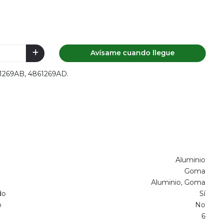
Avísame cuando llegue
61269AB, 4861269AD.
Aluminio
Goma
Aluminio, Goma
do
Sí
o
No
6