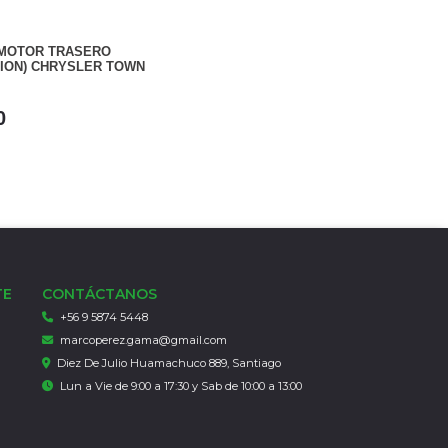
MOTOR TRASERO
ION) CHRYSLER TOWN
0
TE
CONTÁCTANOS
+56 9 5874 5448
marcoperez.gama@gmail.com
Diez De Julio Huamachuco 889, Santiago
Lun a Vie de 9:00 a 17:30 y Sab de 10:00 a 13:00