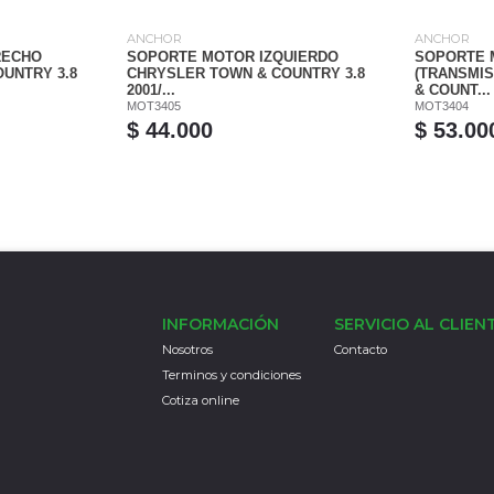
ANCHOR
ANCHOR
RECHO
SOPORTE MOTOR IZQUIERDO
SOPORTE 
UNTRY 3.8
CHRYSLER TOWN & COUNTRY 3.8
(TRANSMIS
2001/...
& COUNT...
MOT3405
MOT3404
$ 44.000
$ 53.00
INFORMACIÓN
SERVICIO AL CLIEN
Nosotros
Contacto
Terminos y condiciones
Cotiza online