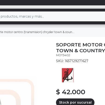
 motor centro (transmision) chrysler town & country 3.8 2001/2007
SOPORTE MOTOR C
TOWN & COUNTRY 3
MOT3402
SKU: 1657129271627
$ 42.000
Stock por sucursal