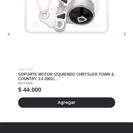
ANCHOR
AN
SOPORTE MOTOR IZQUIERDO CHRYSLER TOWN &
SO
COUNTRY 3.8 2001/...
CH
MOT3405
MO
$ 44.000
$
Agregar