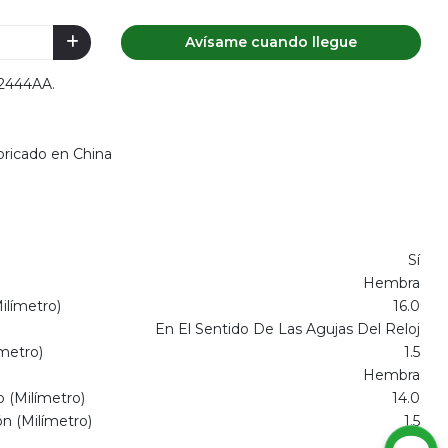
Avísame cuando llegue
72444AA.
bricado en China
Sí
Hembra
ilímetro)
16.0
En El Sentido De Las Agujas Del Reloj
metro)
1.5
Hembra
 (Milímetro)
14.0
n (Milímetro)
1.5
Sí