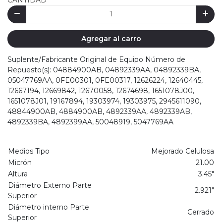
CANTIDAD
Agregar al carro
Suplente/Fabricante Original de Equipo Número de
Repuesto(s): 04884900AB, 04892339AA, 04892339BA,
05047769AA, 0FE00301, 0FE00317, 12626224, 12640445,
12667194, 12669842, 12670058, 12674698, 1651078J00,
1651078J01, 19167894, 19303974, 19303975, 2945611090,
48844900AB, 4884900AB, 4892339AA, 4892339AB,
4892339BA, 4892399AA, 50048919, 5047769AA
Medios Tipo
Mejorado Celulosa
Micrón
21.00
Altura
3.45"
Diámetro Externo Parte
2.921"
Superior
Diámetro interno Parte
Cerrado
Superior